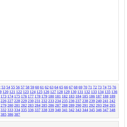
2
53
54
55
56
57
58
59
60
61
62
63
64
65
66
67
68
69
70
71
72
73
74
75
76
9
120
121
122
123
124
125
126
127
128
129
130
131
132
133
134
135
136
173
174
175
176
177
178
179
180
181
182
183
184
185
186
187
188
189
226
227
228
229
230
231
232
233
234
235
236
237
238
239
240
241
242
279
280
281
282
283
284
285
286
287
288
289
290
291
292
293
294
295
332
333
334
335
336
337
338
339
340
341
342
343
344
345
346
347
348
385
386
387