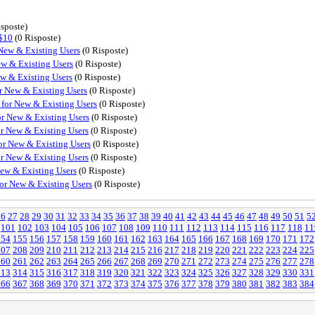
sposte)
$10
(0 Risposte)
ew & Existing Users
(0 Risposte)
 & Existing Users
(0 Risposte)
 & Existing Users
(0 Risposte)
New & Existing Users
(0 Risposte)
r New & Existing Users
(0 Risposte)
 New & Existing Users
(0 Risposte)
 New & Existing Users
(0 Risposte)
 New & Existing Users
(0 Risposte)
 New & Existing Users
(0 Risposte)
w & Existing Users
(0 Risposte)
 New & Existing Users
(0 Risposte)
26
27
28
29
30
31
32
33
34
35
36
37
38
39
40
41
42
43
44
45
46
47
48
49
50
51
5
101
102
103
104
105
106
107
108
109
110
111
112
113
114
115
116
117
118
11
154
155
156
157
158
159
160
161
162
163
164
165
166
167
168
169
170
171
172
207
208
209
210
211
212
213
214
215
216
217
218
219
220
221
222
223
224
225
260
261
262
263
264
265
266
267
268
269
270
271
272
273
274
275
276
277
278
313
314
315
316
317
318
319
320
321
322
323
324
325
326
327
328
329
330
331
366
367
368
369
370
371
372
373
374
375
376
377
378
379
380
381
382
383
384