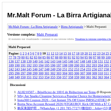
Mr.Malt Forum - La Birra Artigiana
Mr.Malt Forum - La Birra Artigianale
>
Birra Artigianale
> Malti Preparati
Versione completa:
Malti Preparati
Al momento stai visualizzando i contenuti in una versione ridotta.
Visualizza la versione completa e fo
Malti Preparati
Pagine:
1
2
3
4
5
6
7
8
9
10
11
12
13
14
15
16
17
18
19
20
21
22
23
24
25
77
78
79
80
81
82
83
84
85
86
87
88
89
90
91
92
93
94
95
96
97
98
99
100
136
137
138
139
140
141
142
143
144
145
146
147
148
149
150
151
152
189
190
191
192
193
194
195
196
197
198
199
200
201
202
203
204
205
242
243
244
245
246
247
248
249
250
251
252
253
254
255
256
257
258
295
296
297
298
299
300
301
302
303
304
305
306
307
308
309
310
311
348
349
350
351
352
353
354
355
356
357
358
359
360
361
362
363
364
Discussioni
ALH210507 – Bénéficiez de 100 € de Réduction sur Temu
(0 Rispost
Why Are Sparks Cleaning Services a Popular Choice for Homeowners
Insta360 Coupon 2026 – Get Instant 5% Off Using INRSG2ATOE3
(0 
Ibotta New-Account Reward 2026 [STGKURO]: Kick Off With a $7 C
购买美国护照，[WhatsApp +1 201 785-7727] [微信ID