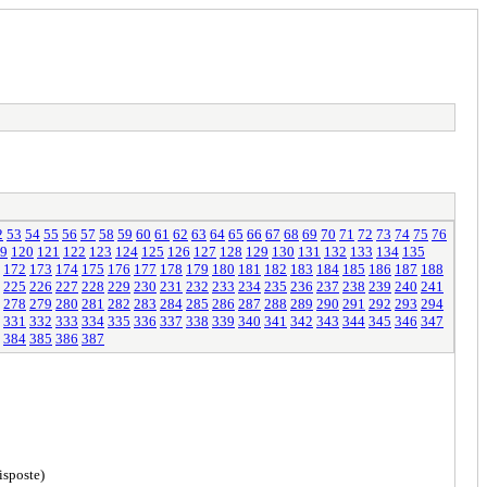
2
53
54
55
56
57
58
59
60
61
62
63
64
65
66
67
68
69
70
71
72
73
74
75
76
9
120
121
122
123
124
125
126
127
128
129
130
131
132
133
134
135
172
173
174
175
176
177
178
179
180
181
182
183
184
185
186
187
188
225
226
227
228
229
230
231
232
233
234
235
236
237
238
239
240
241
278
279
280
281
282
283
284
285
286
287
288
289
290
291
292
293
294
331
332
333
334
335
336
337
338
339
340
341
342
343
344
345
346
347
384
385
386
387
isposte)