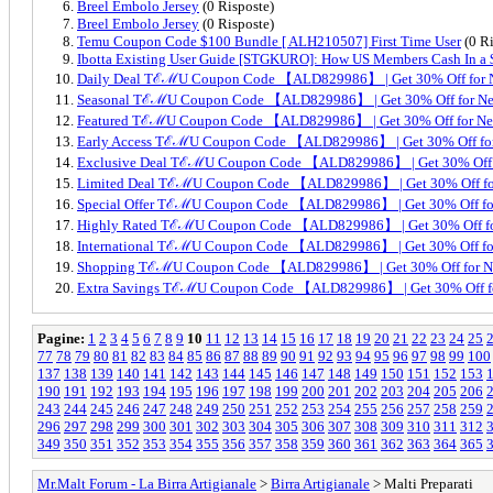
Breel Embolo Jersey
(0 Risposte)
Breel Embolo Jersey
(0 Risposte)
Temu Coupon Code $100 Bundle [ ALH210507] First Time User
(0 Ri
Ibotta Existing User Guide [STGKURO]: How US Members Cash In a 
Daily Deal TℰℳU Coupon Code 【ALD829986】 | Get 30% Off for N
Seasonal TℰℳU Coupon Code 【ALD829986】 | Get 30% Off for New
Featured TℰℳU Coupon Code 【ALD829986】 | Get 30% Off for New
Early Access TℰℳU Coupon Code 【ALD829986】 | Get 30% Off for 
Exclusive Deal TℰℳU Coupon Code 【ALD829986】 | Get 30% Off fo
Limited Deal TℰℳU Coupon Code 【ALD829986】 | Get 30% Off for
Special Offer TℰℳU Coupon Code 【ALD829986】 | Get 30% Off for
Highly Rated TℰℳU Coupon Code 【ALD829986】 | Get 30% Off for
International TℰℳU Coupon Code 【ALD829986】 | Get 30% Off for
Shopping TℰℳU Coupon Code 【ALD829986】 | Get 30% Off for Ne
Extra Savings TℰℳU Coupon Code 【ALD829986】 | Get 30% Off for
Pagine:
1
2
3
4
5
6
7
8
9
10
11
12
13
14
15
16
17
18
19
20
21
22
23
24
25
77
78
79
80
81
82
83
84
85
86
87
88
89
90
91
92
93
94
95
96
97
98
99
100
137
138
139
140
141
142
143
144
145
146
147
148
149
150
151
152
153
190
191
192
193
194
195
196
197
198
199
200
201
202
203
204
205
206
243
244
245
246
247
248
249
250
251
252
253
254
255
256
257
258
259
296
297
298
299
300
301
302
303
304
305
306
307
308
309
310
311
312
349
350
351
352
353
354
355
356
357
358
359
360
361
362
363
364
365
Mr.Malt Forum - La Birra Artigianale
>
Birra Artigianale
> Malti Preparati