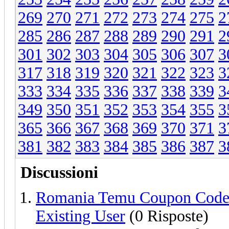
269
270
271
272
273
274
275
2
285
286
287
288
289
290
291
2
301
302
303
304
305
306
307
3
317
318
319
320
321
322
323
3
333
334
335
336
337
338
339
3
349
350
351
352
353
354
355
3
365
366
367
368
369
370
371
3
381
382
383
384
385
386
387
3
Discussioni
Romania Temu Coupon Code
Existing User
(0 Risposte)