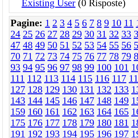
Existing User
(0 Risposte)
Pagine:
1
2
3
4
5
6
7
8
9
10
11
24
25
26
27
28
29
30
31
32
33
47
48
49
50
51
52
53
54
55
56
70
71
72
73
74
75
76
77
78
79
93
94
95
96
97
98
99
100
101
1
111
112
113
114
115
116
117
1
127
128
129
130
131
132
133
1
143
144
145
146
147
148
149
1
159
160
161
162
163
164
165
1
175
176
177
178
179
180
181
1
191
192
193
194
195
196
197
1