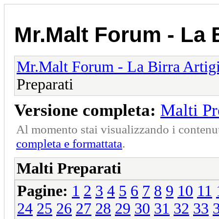
Mr.Malt Forum - La B
Mr.Malt Forum - La Birra Artig
Preparati
Versione completa:
Malti Pr
Al momento stai visualizzando i contenut
completa e formattata
.
Malti Preparati
Pagine:
1
2
3
4
5
6
7
8
9
10
11
24
25
26
27
28
29
30
31
32
33