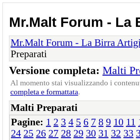
Mr.Malt Forum - La B
Mr.Malt Forum - La Birra Artig
Preparati
Versione completa:
Malti Pr
Al momento stai visualizzando i contenut
completa e formattata
.
Malti Preparati
Pagine:
1
2
3
4
5
6
7
8
9
10
11
24
25
26
27
28
29
30
31
32
33