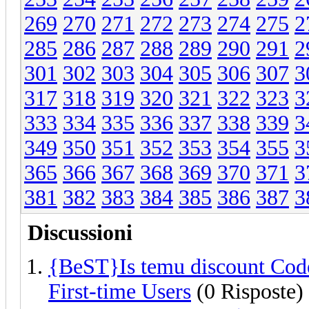
269
270
271
272
273
274
275
2
285
286
287
288
289
290
291
2
301
302
303
304
305
306
307
3
317
318
319
320
321
322
323
3
333
334
335
336
337
338
339
3
349
350
351
352
353
354
355
3
365
366
367
368
369
370
371
3
381
382
383
384
385
386
387
3
Discussioni
{BeST}Is temu discount Code
First-time Users
(0 Risposte)