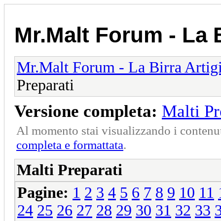
Mr.Malt Forum - La B
Mr.Malt Forum - La Birra Artig
Preparati
Versione completa:
Malti Pr
Al momento stai visualizzando i contenut
completa e formattata
.
Malti Preparati
Pagine:
1
2
3
4
5
6
7
8
9
10
11
24
25
26
27
28
29
30
31
32
33