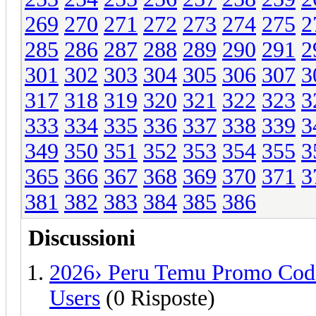
269
270
271
272
273
274
275
2
285
286
287
288
289
290
291
2
301
302
303
304
305
306
307
3
317
318
319
320
321
322
323
3
333
334
335
336
337
338
339
3
349
350
351
352
353
354
355
3
365
366
367
368
369
370
371
3
381
382
383
384
385
386
Discussioni
2026› Peru Temu Promo Code
Users
(0 Risposte)