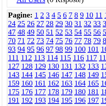
Pagine:
1
2
3
4
5
6
7
8
9
10
11
24
25
26
27
28
29
30
31
32
33
47
48
49
50
51
52
53
54
55
56
70
71
72
73
74
75
76
77
78
79
93
94
95
96
97
98
99
100
101
1
111
112
113
114
115
116
117
1
127
128
129
130
131
132
133
1
143
144
145
146
147
148
149
1
159
160
161
162
163
164
165
1
175
176
177
178
179
180
181
1
191
192
193
194
195
196
197
1