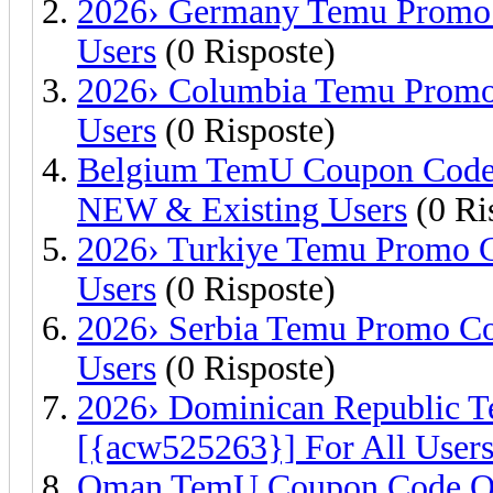
2026› Germany Temu Promo 
Users
(0 Risposte)
2026› Columbia Temu Promo
Users
(0 Risposte)
Belgium TemU Coupon Code 
NEW & Existing Users
(0 Ri
2026› Turkiye Temu Promo C
Users
(0 Risposte)
2026› Serbia Temu Promo Co
Users
(0 Risposte)
2026› Dominican Republic 
[{acw525263}] For All User
Oman TemU Coupon Code O