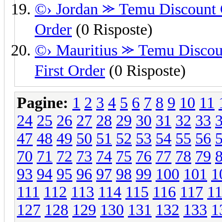
©› Jordan ⪼ Temu Discount C
Order
(0 Risposte)
©› Mauritius ⪼ Temu Discou
First Order
(0 Risposte)
Pagine:
1
2
3
4
5
6
7
8
9
10
11
24
25
26
27
28
29
30
31
32
33
47
48
49
50
51
52
53
54
55
56
70
71
72
73
74
75
76
77
78
79
93
94
95
96
97
98
99
100
101
1
111
112
113
114
115
116
117
1
127
128
129
130
131
132
133
1