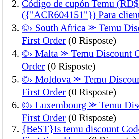
Código de cupón Temu (RD$
({"ACR604151"}) Para clien
©› South Africa ⪼ Temu Dis
First Order
(0 Risposte)
©› Malta ⪼ Temu Discount C
Order
(0 Risposte)
©› Moldova ⪼ Temu Discoun
First Order
(0 Risposte)
©› Luxembourg ⪼ Temu Disc
First Order
(0 Risposte)
{BeST}Is temu discount Code