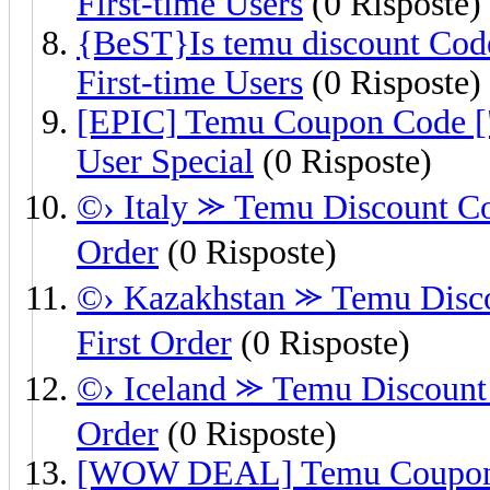
First-time Users
(0 Risposte)
{BeST}Is temu discount Code
First-time Users
(0 Risposte)
[EPIC] Temu Coupon Code 
User Special
(0 Risposte)
©› Italy ⪼ Temu Discount Co
Order
(0 Risposte)
©› Kazakhstan ⪼ Temu Disco
First Order
(0 Risposte)
©› Iceland ⪼ Temu Discount 
Order
(0 Risposte)
[WOW DEAL] Temu Coupon 