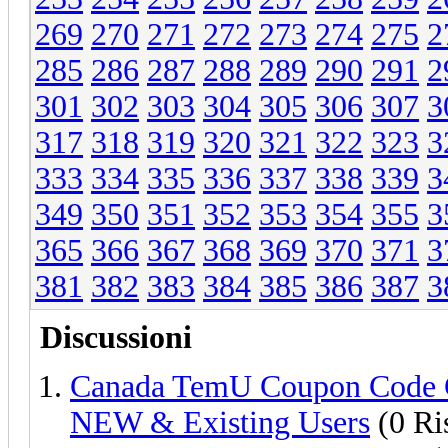
269
270
271
272
273
274
275
2
285
286
287
288
289
290
291
2
301
302
303
304
305
306
307
3
317
318
319
320
321
322
323
3
333
334
335
336
337
338
339
3
349
350
351
352
353
354
355
3
365
366
367
368
369
370
371
3
381
382
383
384
385
386
387
3
Discussioni
Canada TemU Coupon Code 
NEW & Existing Users
(0 Ri