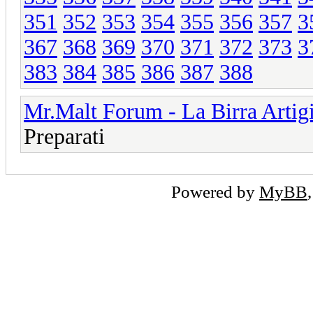
351
352
353
354
355
356
357
3
367
368
369
370
371
372
373
3
383
384
385
386
387
388
Mr.Malt Forum - La Birra Artig
Preparati
Powered by
MyBB