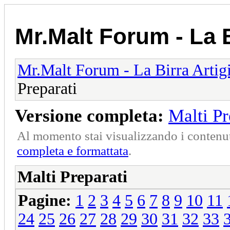
Mr.Malt Forum - La B
Mr.Malt Forum - La Birra Artig
Preparati
Versione completa:
Malti Pr
Al momento stai visualizzando i contenut
completa e formattata
.
Malti Preparati
Pagine:
1
2
3
4
5
6
7
8
9
10
11
24
25
26
27
28
29
30
31
32
33