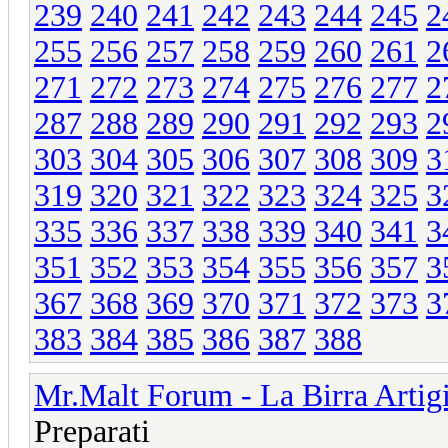
239
240
241
242
243
244
245
2
255
256
257
258
259
260
261
2
271
272
273
274
275
276
277
2
287
288
289
290
291
292
293
2
303
304
305
306
307
308
309
3
319
320
321
322
323
324
325
3
335
336
337
338
339
340
341
3
351
352
353
354
355
356
357
3
367
368
369
370
371
372
373
3
383
384
385
386
387
388
Mr.Malt Forum - La Birra Artig
Preparati