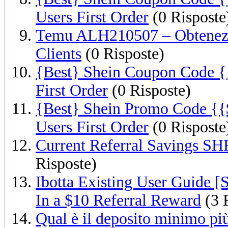
Users First Order
(0 Risposte
Temu ALH210507 – Obtenez 
Clients
(0 Risposte)
{Best} Shein Coupon Code {{4
First Order
(0 Risposte)
{Best} Shein Promo Code {{$
Users First Order
(0 Risposte
Current Referral Savings S
Risposte)
Ibotta Existing User Guid
In a $10 Referral Reward
(3 
Qual è il deposito minimo pi