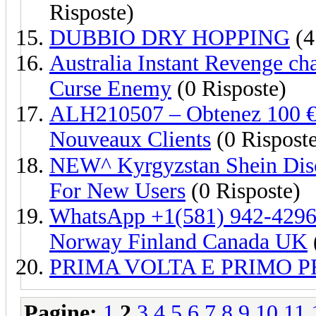
Risposte)
DUBBIO DRY HOPPING
(4
Australia Instant Revenge c
Curse Enemy
(0 Risposte)
ALH210507 – Obtenez 100 € 
Nouveaux Clients
(0 Rispost
NEW^ Kyrgyzstan Shein Dis
For New Users
(0 Risposte)
WhatsApp +1(581) 942-4296
Norway Finland Canada UK
PRIMA VOLTA E PRIMO 
Pagine:
1
2
3
4
5
6
7
8
9
10
11