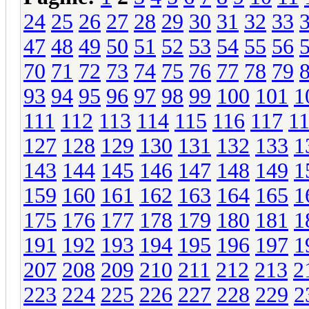
24
25
26
27
28
29
30
31
32
33
47
48
49
50
51
52
53
54
55
56
70
71
72
73
74
75
76
77
78
79
93
94
95
96
97
98
99
100
101
1
111
112
113
114
115
116
117
1
127
128
129
130
131
132
133
1
143
144
145
146
147
148
149
1
159
160
161
162
163
164
165
1
175
176
177
178
179
180
181
1
191
192
193
194
195
196
197
1
207
208
209
210
211
212
213
2
223
224
225
226
227
228
229
2