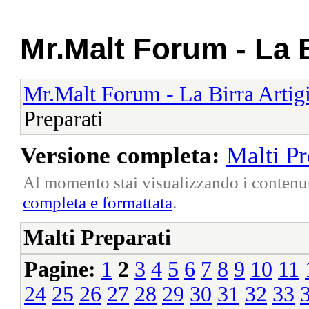
Mr.Malt Forum - La B
Mr.Malt Forum - La Birra Artig
Preparati
Versione completa:
Malti Pr
Al momento stai visualizzando i contenut
completa e formattata
.
Malti Preparati
Pagine:
1
2
3
4
5
6
7
8
9
10
11
24
25
26
27
28
29
30
31
32
33