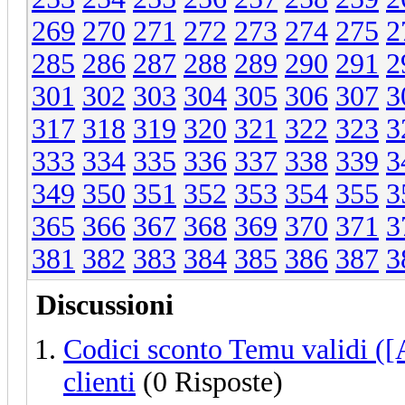
269
270
271
272
273
274
275
2
285
286
287
288
289
290
291
2
301
302
303
304
305
306
307
3
317
318
319
320
321
322
323
3
333
334
335
336
337
338
339
3
349
350
351
352
353
354
355
3
365
366
367
368
369
370
371
3
381
382
383
384
385
386
387
3
Discussioni
Codici sconto Temu validi ([
clienti
(0 Risposte)