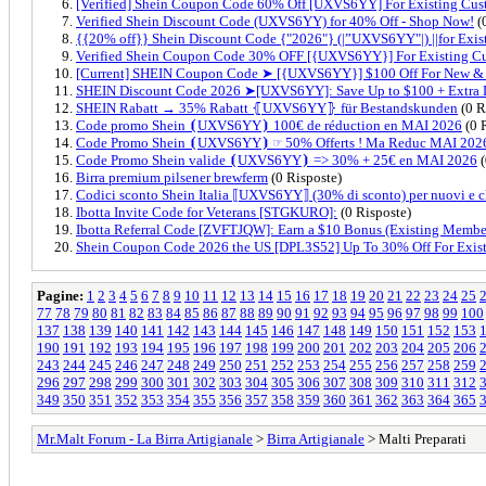
[Verified] Shein Coupon Code 60% Off [UXVS6YY] For Existing Cus
Verified Shein Discount Code (UXVS6YY) for 40% Off - Shop Now!
(
{{20% off}} Shein Discount Code {"2026"} (|”UXVS6YY"|) ||for Exis
Verified Shein Coupon Code 30% OFF [{UXVS6YY}] For Existing C
[Current] SHEIN Coupon Code ➤ [{UXVS6YY}] $100 Off For New & E
SHEIN Discount Code 2026 ➤[UXVS6YY]: Save Up to $100 + Extra 
SHEIN Rabatt → 35% Rabatt ⦃UXVS6YY⦄ für Bestandskunden
(0 R
Code promo Shein ⦗UXVS6YY⦘ 100€ de réduction en MAI 2026
(0 
Code Promo Shein ⦗UXVS6YY⦘ ☞ 50% Offerts ! Ma Reduc MAI 202
Code Promo Shein valide ⦗UXVS6YY⦘ => 30% + 25€ en MAI 2026
(
Birra premium pilsener brewferm
(0 Risposte)
Codici sconto Shein Italia ⟦UXVS6YY⟧ (30% di sconto) per nuovi e cli
Ibotta Invite Code for Veterans [STGKURO]:
(0 Risposte)
Ibotta Referral Code [ZVFTJQW]: Earn a $10 Bonus (Existing Membe
Shein Coupon Code 2026 the US [DPL3S52] Up To 30% Off For Exist
Pagine:
1
2
3
4
5
6
7
8
9
10
11
12
13
14
15
16
17
18
19
20
21
22
23
24
25
77
78
79
80
81
82
83
84
85
86
87
88
89
90
91
92
93
94
95
96
97
98
99
100
137
138
139
140
141
142
143
144
145
146
147
148
149
150
151
152
153
190
191
192
193
194
195
196
197
198
199
200
201
202
203
204
205
206
243
244
245
246
247
248
249
250
251
252
253
254
255
256
257
258
259
296
297
298
299
300
301
302
303
304
305
306
307
308
309
310
311
312
349
350
351
352
353
354
355
356
357
358
359
360
361
362
363
364
365
Mr.Malt Forum - La Birra Artigianale
>
Birra Artigianale
> Malti Preparati