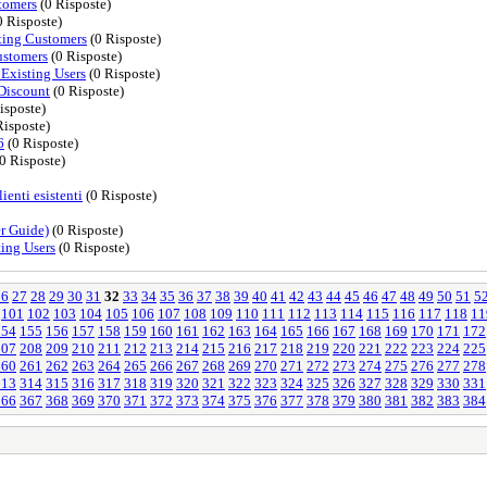
tomers
(0 Risposte)
0 Risposte)
ting Customers
(0 Risposte)
ustomers
(0 Risposte)
xisting Users
(0 Risposte)
Discount
(0 Risposte)
isposte)
Risposte)
6
(0 Risposte)
0 Risposte)
enti esistenti
(0 Risposte)
r Guide)
(0 Risposte)
ing Users
(0 Risposte)
26
27
28
29
30
31
32
33
34
35
36
37
38
39
40
41
42
43
44
45
46
47
48
49
50
51
5
101
102
103
104
105
106
107
108
109
110
111
112
113
114
115
116
117
118
11
154
155
156
157
158
159
160
161
162
163
164
165
166
167
168
169
170
171
172
207
208
209
210
211
212
213
214
215
216
217
218
219
220
221
222
223
224
225
260
261
262
263
264
265
266
267
268
269
270
271
272
273
274
275
276
277
278
313
314
315
316
317
318
319
320
321
322
323
324
325
326
327
328
329
330
331
366
367
368
369
370
371
372
373
374
375
376
377
378
379
380
381
382
383
384