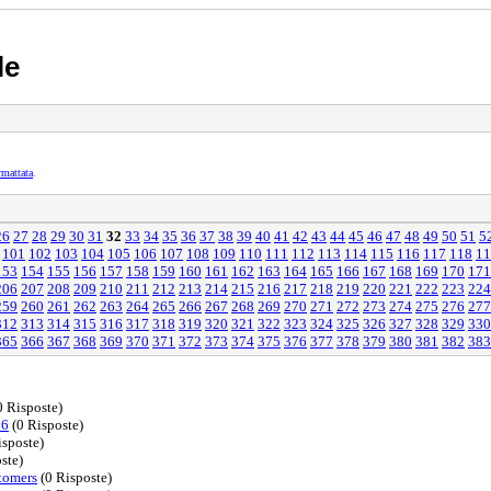
le
rmattata
.
26
27
28
29
30
31
32
33
34
35
36
37
38
39
40
41
42
43
44
45
46
47
48
49
50
51
5
101
102
103
104
105
106
107
108
109
110
111
112
113
114
115
116
117
118
11
153
154
155
156
157
158
159
160
161
162
163
164
165
166
167
168
169
170
171
206
207
208
209
210
211
212
213
214
215
216
217
218
219
220
221
222
223
224
259
260
261
262
263
264
265
266
267
268
269
270
271
272
273
274
275
276
277
312
313
314
315
316
317
318
319
320
321
322
323
324
325
326
327
328
329
330
365
366
367
368
369
370
371
372
373
374
375
376
377
378
379
380
381
382
383
0 Risposte)
26
(0 Risposte)
isposte)
ste)
tomers
(0 Risposte)