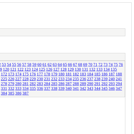
2
53
54
55
56
57
58
59
60
61
62
63
64
65
66
67
68
69
70
71
72
73
74
75
76
9
120
121
122
123
124
125
126
127
128
129
130
131
132
133
134
135
172
173
174
175
176
177
178
179
180
181
182
183
184
185
186
187
188
225
226
227
228
229
230
231
232
233
234
235
236
237
238
239
240
241
278
279
280
281
282
283
284
285
286
287
288
289
290
291
292
293
294
331
332
333
334
335
336
337
338
339
340
341
342
343
344
345
346
347
384
385
386
387