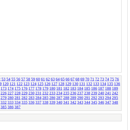
2
53
54
55
56
57
58
59
60
61
62
63
64
65
66
67
68
69
70
71
72
73
74
75
76
9
120
121
122
123
124
125
126
127
128
129
130
131
132
133
134
135
136
173
174
175
176
177
178
179
180
181
182
183
184
185
186
187
188
189
226
227
228
229
230
231
232
233
234
235
236
237
238
239
240
241
242
279
280
281
282
283
284
285
286
287
288
289
290
291
292
293
294
295
332
333
334
335
336
337
338
339
340
341
342
343
344
345
346
347
348
385
386
387