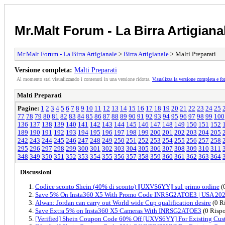
Mr.Malt Forum - La Birra Artigiana
Mr.Malt Forum - La Birra Artigianale
>
Birra Artigianale
> Malti Preparati
Versione completa:
Malti Preparati
Al momento stai visualizzando i contenuti in una versione ridotta.
Visualizza la versione completa e fo
Malti Preparati
Pagine:
1
2
3
4
5
6
7
8
9
10
11
12
13
14
15
16
17
18
19
20
21
22
23
24
25
77
78
79
80
81
82
83
84
85
86
87
88
89
90
91
92
93
94
95
96
97
98
99
100
136
137
138
139
140
141
142
143
144
145
146
147
148
149
150
151
152
189
190
191
192
193
194
195
196
197
198
199
200
201
202
203
204
205
242
243
244
245
246
247
248
249
250
251
252
253
254
255
256
257
258
295
296
297
298
299
300
301
302
303
304
305
306
307
308
309
310
311
348
349
350
351
352
353
354
355
356
357
358
359
360
361
362
363
364
Discussioni
Codice sconto Shein (40% di sconto) ⟦UXVS6YY⟧ sul primo ordine
(
Save 5% On Insta360 X5 With Promo Code INRSG2ATOE3 | USA 20
Alwan: Jordan can carry out World wide Cup qualification desire
(0 R
Save Extra 5% on Insta360 X5 Cameras With INRSG2ATOE3
(0 Rispo
[Verified] Shein Coupon Code 60% Off [UXVS6YY] For Existing Cus