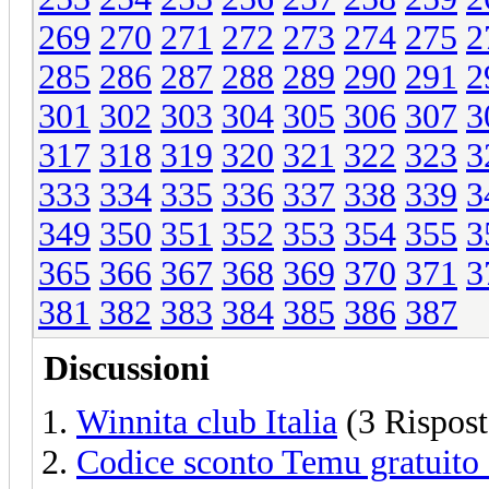
269
270
271
272
273
274
275
2
285
286
287
288
289
290
291
2
301
302
303
304
305
306
307
3
317
318
319
320
321
322
323
3
333
334
335
336
337
338
339
3
349
350
351
352
353
354
355
3
365
366
367
368
369
370
371
3
381
382
383
384
385
386
387
Discussioni
Winnita club Italia
(3 Rispost
Codice sconto Temu gratuit