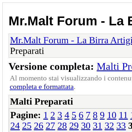
Mr.Malt Forum - La B
Mr.Malt Forum - La Birra Artig
Preparati
Versione completa:
Malti Pr
Al momento stai visualizzando i contenut
completa e formattata
.
Malti Preparati
Pagine:
1
2
3
4
5
6
7
8
9
10
11
24
25
26
27
28
29
30
31
32
33