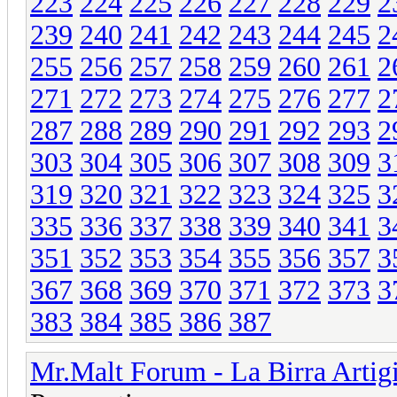
223
224
225
226
227
228
229
2
239
240
241
242
243
244
245
2
255
256
257
258
259
260
261
2
271
272
273
274
275
276
277
2
287
288
289
290
291
292
293
2
303
304
305
306
307
308
309
3
319
320
321
322
323
324
325
3
335
336
337
338
339
340
341
3
351
352
353
354
355
356
357
3
367
368
369
370
371
372
373
3
383
384
385
386
387
Mr.Malt Forum - La Birra Artig