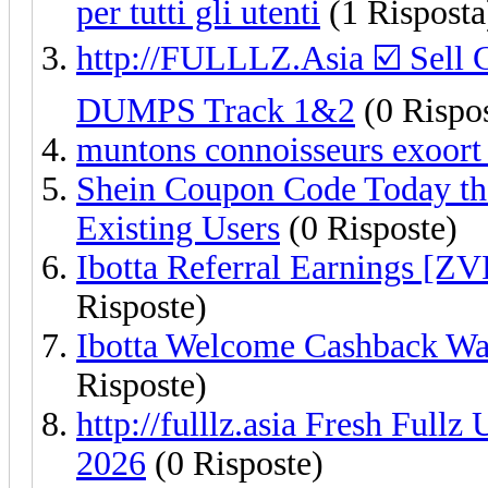
per tutti gli utenti
(1 Risposta
http://FULLLZ.Asia ☑️ S
DUMPS Track 1&2
(0 Rispo
muntons connoisseurs exoort 
Shein Coupon Code Today t
Existing Users
(0 Risposte)
Ibotta Referral Earnings [Z
Risposte)
Ibotta Welcome Cashback W
Risposte)
http://fulllz.asia Fresh Ful
2026
(0 Risposte)