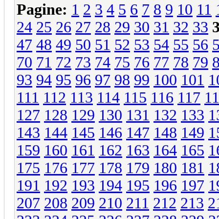
Pagine:
1
2
3
4
5
6
7
8
9
10
11
24
25
26
27
28
29
30
31
32
33
47
48
49
50
51
52
53
54
55
56
70
71
72
73
74
75
76
77
78
79
93
94
95
96
97
98
99
100
101
1
111
112
113
114
115
116
117
1
127
128
129
130
131
132
133
1
143
144
145
146
147
148
149
1
159
160
161
162
163
164
165
1
175
176
177
178
179
180
181
1
191
192
193
194
195
196
197
1
207
208
209
210
211
212
213
2