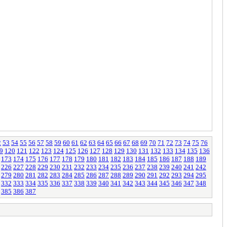
2
53
54
55
56
57
58
59
60
61
62
63
64
65
66
67
68
69
70
71
72
73
74
75
76
9
120
121
122
123
124
125
126
127
128
129
130
131
132
133
134
135
136
173
174
175
176
177
178
179
180
181
182
183
184
185
186
187
188
189
226
227
228
229
230
231
232
233
234
235
236
237
238
239
240
241
242
279
280
281
282
283
284
285
286
287
288
289
290
291
292
293
294
295
332
333
334
335
336
337
338
339
340
341
342
343
344
345
346
347
348
385
386
387