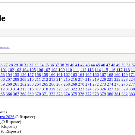
le
rmattata
.
26
27
28
29
30
31
32
33
34
35
36
37
38
39
40
41
42
43
44
45
46
47
48
49
50
51
5
101
102
103
104
105
106
107
108
109
110
111
112
113
114
115
116
117
118
11
153
154
155
156
157
158
159
160
161
162
163
164
165
166
167
168
169
170
171
206
207
208
209
210
211
212
213
214
215
216
217
218
219
220
221
222
223
224
259
260
261
262
263
264
265
266
267
268
269
270
271
272
273
274
275
276
277
312
313
314
315
316
317
318
319
320
321
322
323
324
325
326
327
328
329
330
365
366
367
368
369
370
371
372
373
374
375
376
377
378
379
380
381
382
383
ste)
rzo 2026
(0 Risposte)
6
(0 Risposte)
 Risposte)
r
(0 Risposte)