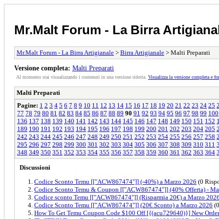
Mr.Malt Forum - La Birra Artigiana
Mr.Malt Forum - La Birra Artigianale
>
Birra Artigianale
> Malti Preparati
Versione completa:
Malti Preparati
Al momento stai visualizzando i contenuti in una versione ridotta.
Visualizza la versione completa e fo
Malti Preparati
Pagine:
1
2
3
4
5
6
7
8
9
10
11
12
13
14
15
16
17
18
19
20
21
22
23
24
25
77
78
79
80
81
82
83
84
85
86
87
88
89
90
91
92
93
94
95
96
97
98
99
100
136
137
138
139
140
141
142
143
144
145
146
147
148
149
150
151
152
189
190
191
192
193
194
195
196
197
198
199
200
201
202
203
204
205
242
243
244
245
246
247
248
249
250
251
252
253
254
255
256
257
258
295
296
297
298
299
300
301
302
303
304
305
306
307
308
309
310
311
348
349
350
351
352
353
354
355
356
357
358
359
360
361
362
363
364
Discussioni
Codice Sconto Temu [["ACW867474"]] (-40%) a Marzo 2026
(0 Rispo
Codice Sconto Temu & Coupon [["ACW867474"]] (40% Offerta) - Ma
Codice sconto Temu [["ACW867474"]] (Risparmia 20€) a Marzo 202
Codice Sconto Temu [["ACW867474"]] (20€ Sconto) a Marzo 2026
(0
How To Get Temu Coupon Code $100 Off [{(acu729640)}] New Orde