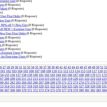
isting User
(0 Risposte)
sers
(0 Risposte)
aketi
(0 Risposte)
e)
ser First Order
(0 Risposte)
ew User
(0 Risposte)
90% off }} New User
(0 Risposte)
ff NEW + Existing User
(0 Risposte)
w User First Order
(0 Risposte)
ers
(0 Risposte)
ers
(0 Risposte)
rs
(0 Risposte)
ers
(0 Risposte)
Existing Users
(0 Risposte)
or First-time Users
(0 Risposte)
26
27
28
29
30
31
32
33
34
35
36
37
38
39
40
41
42
43
44
45
46
47
48
49
50
51
5
101
102
103
104
105
106
107
108
109
110
111
112
113
114
115
116
117
118
11
154
155
156
157
158
159
160
161
162
163
164
165
166
167
168
169
170
171
172
207
208
209
210
211
212
213
214
215
216
217
218
219
220
221
222
223
224
225
260
261
262
263
264
265
266
267
268
269
270
271
272
273
274
275
276
277
278
313
314
315
316
317
318
319
320
321
322
323
324
325
326
327
328
329
330
331
366
367
368
369
370
371
372
373
374
375
376
377
378
379
380
381
382
383
384