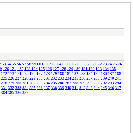
2
53
54
55
56
57
58
59
60
61
62
63
64
65
66
67
68
69
70
71
72
73
74
75
76
9
120
121
122
123
124
125
126
127
128
129
130
131
132
133
134
135
172
173
174
175
176
177
178
179
180
181
182
183
184
185
186
187
188
225
226
227
228
229
230
231
232
233
234
235
236
237
238
239
240
241
278
279
280
281
282
283
284
285
286
287
288
289
290
291
292
293
294
331
332
333
334
335
336
337
338
339
340
341
342
343
344
345
346
347
384
385
386
387