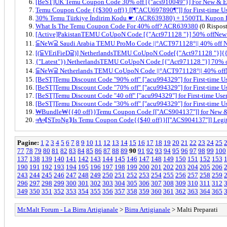
[BeST]UK Temu Coupon Code 30% off [{"acs910049"}] For New & Ex
Temu Coupon Code {{$300 off}} [[¶''ACU697890¶'']] for First-time U
30% Temu Türkiye İndirim Kodu ☛ (ACR639380) + 1500TL Kupon P
What Is The Temu Coupon Code For 40% off? ACR639380
(0 Rispost
[Active]PakistanTEMU CoUpoN Code [{"Act971128 "}] 50% offNew U
⫅NeW⫆ Saudi Arabia TEMU ProMo Code ||°ACT971128°|| 40% off N
[(⫅VEriFieD⫆)] NetherlandsTEMU CoUpoN Code[{"Act971128 "}]{{ 
{"Latest"}) NetherlandsTEMU CoUpoN Code [{"Act971128 "}] 70% o
⫅NeW⫆ Netherlands TEMU CoUpoN Code ||°ACT971128°|| 40% offNe
[BeST]Temu Discount Code "90% off" ["acu994329"] for First-time Us
[BeST]Temu Discount Code "70% off" ["acu994329"] for First-time Us
[BeST]Temu Discount Code "40 off" ["acu994329"] for First-time Use
[BeST]Temu Discount Code "30% off" ["acu994329"] for First-time Us
₩Bundle₩{{40 off}}Temu Coupon Code [[''ACS904137'']] for New & 
৹₳৹⟪STroNg⟫Is Temu Coupon Code{{$40 off}}[[''ACS904137'']] Legit f
Pagine:
1
2
3
4
5
6
7
8
9
10
11
12
13
14
15
16
17
18
19
20
21
22
23
24
25
77
78
79
80
81
82
83
84
85
86
87
88
89
90
91
92
93
94
95
96
97
98
99
100
137
138
139
140
141
142
143
144
145
146
147
148
149
150
151
152
153
190
191
192
193
194
195
196
197
198
199
200
201
202
203
204
205
206
243
244
245
246
247
248
249
250
251
252
253
254
255
256
257
258
259
296
297
298
299
300
301
302
303
304
305
306
307
308
309
310
311
312
349
350
351
352
353
354
355
356
357
358
359
360
361
362
363
364
365
Mr.Malt Forum - La Birra Artigianale
>
Birra Artigianale
> Malti Preparati