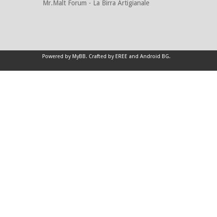
Mr.Malt Forum - La Birra Artigianale
Powered by
MyBB
.
Crafted by EREE
and
Android BG
.