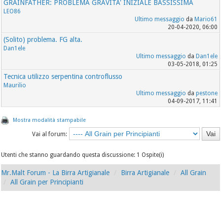
GRAINFATHER: PROBLEMA GRAVITA' INIZIALE BASSISSIMA
LEO86
Ultimo messaggio
da
Mario61
20-04-2020, 06:00
(Solito) problema. FG alta.
Dan1ele
Ultimo messaggio
da
Dan1ele
03-05-2018, 01:25
Tecnica utilizzo serpentina controflusso
Maurilio
Ultimo messaggio
da
pestone
04-09-2017, 11:41
Mostra modalità stampabile
Vai al forum:
Utenti che stanno guardando questa discussione: 1 Ospite(i)
Mr.Malt Forum - La Birra Artigianale
Birra Artigianale
All Grain
All Grain per Principianti