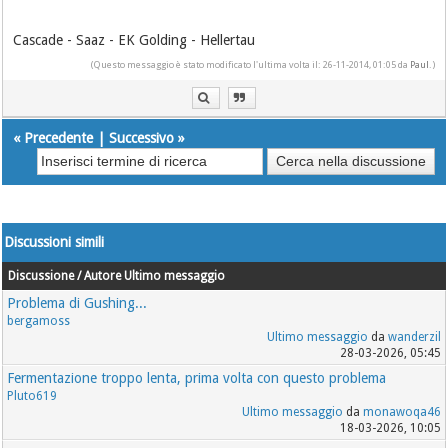
Cascade - Saaz - EK Golding - Hellertau
(Questo messaggio è stato modificato l'ultima volta il: 26-11-2014, 01:05 da
Paul
.)
«
Precedente
|
Successivo
»
Discussioni simili
Discussione / Autore
Ultimo messaggio
Problema di Gushing...
bergamoss
Ultimo messaggio
da
wanderzil
28-03-2026, 05:45
Fermentazione troppo lenta, prima volta con questo problema
Pluto619
Ultimo messaggio
da
monawoqa46
18-03-2026, 10:05