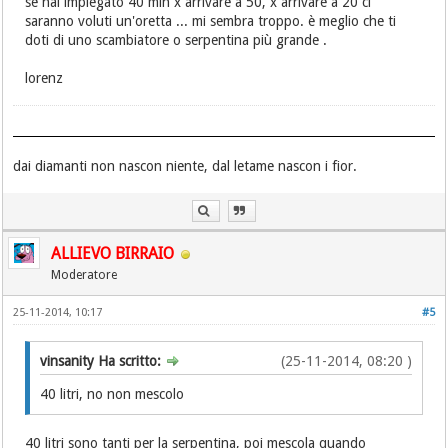
se hai impiegato 40 min x arrivare a 50, x arrivare a 20 ci
saranno voluti un'oretta ... mi sembra troppo. è meglio che ti
doti di uno scambiatore o serpentina più grande .
lorenz
dai diamanti non nascon niente, dal letame nascon i fior.
ALLIEVO BIRRAIO
Moderatore
25-11-2014, 10:17
#5
vinsanity Ha scritto:
(25-11-2014, 08:20 )
40 litri, no non mescolo
40 litri sono tanti per la serpentina, poi mescola quando