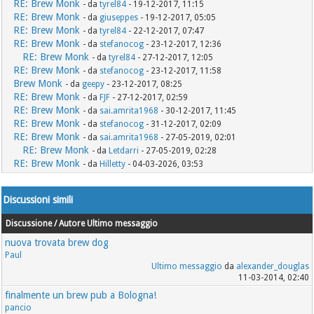
RE: Brew Monk
- da
tyrel84
- 19-12-2017, 11:15
RE: Brew Monk
- da
giuseppes
- 19-12-2017, 05:05
RE: Brew Monk
- da
tyrel84
- 22-12-2017, 07:47
RE: Brew Monk
- da
stefanocog
- 23-12-2017, 12:36
RE: Brew Monk
- da
tyrel84
- 27-12-2017, 12:05
RE: Brew Monk
- da
stefanocog
- 23-12-2017, 11:58
Brew Monk
- da
geepy
- 23-12-2017, 08:25
RE: Brew Monk
- da
FJF
- 27-12-2017, 02:59
RE: Brew Monk
- da
sai.amrita1968
- 30-12-2017, 11:45
RE: Brew Monk
- da
stefanocog
- 31-12-2017, 02:09
RE: Brew Monk
- da
sai.amrita1968
- 27-05-2019, 02:01
RE: Brew Monk
- da
Letdarri
- 27-05-2019, 02:28
RE: Brew Monk
- da
Hilletty
- 04-03-2026, 03:53
Discussioni simili
Discussione / Autore
Ultimo messaggio
nuova trovata brew dog
Paul
Ultimo messaggio
da
alexander_douglas
11-03-2014, 02:40
finalmente un brew pub a Bologna!
pancio