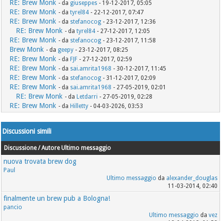
RE: Brew Monk
- da
giuseppes
- 19-12-2017, 05:05
RE: Brew Monk
- da
tyrel84
- 22-12-2017, 07:47
RE: Brew Monk
- da
stefanocog
- 23-12-2017, 12:36
RE: Brew Monk
- da
tyrel84
- 27-12-2017, 12:05
RE: Brew Monk
- da
stefanocog
- 23-12-2017, 11:58
Brew Monk
- da
geepy
- 23-12-2017, 08:25
RE: Brew Monk
- da
FJF
- 27-12-2017, 02:59
RE: Brew Monk
- da
sai.amrita1968
- 30-12-2017, 11:45
RE: Brew Monk
- da
stefanocog
- 31-12-2017, 02:09
RE: Brew Monk
- da
sai.amrita1968
- 27-05-2019, 02:01
RE: Brew Monk
- da
Letdarri
- 27-05-2019, 02:28
RE: Brew Monk
- da
Hilletty
- 04-03-2026, 03:53
Discussioni simili
Discussione / Autore
Ultimo messaggio
nuova trovata brew dog
Paul
Ultimo messaggio
da
alexander_douglas
11-03-2014, 02:40
finalmente un brew pub a Bologna!
pancio
Ultimo messaggio
da
vez