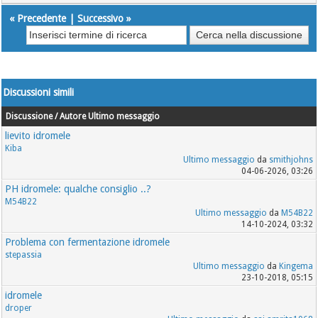
«
Precedente
|
Successivo
»
Discussioni simili
Discussione / Autore
Ultimo messaggio
lievito idromele
Kiba
Ultimo messaggio
da
smithjohns
04-06-2026, 03:26
PH idromele: qualche consiglio ..?
M54B22
Ultimo messaggio
da
M54B22
14-10-2024, 03:32
Problema con fermentazione idromele
stepassia
Ultimo messaggio
da
Kingema
23-10-2018, 05:15
idromele
droper