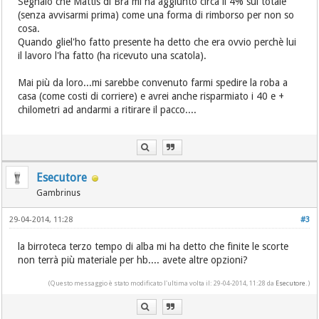
Segnalo che Mattis di Bra mi ha aggiunto circa il 4% sul totale
(senza avvisarmi prima) come una forma di rimborso per non so
cosa.
Quando gliel'ho fatto presente ha detto che era ovvio perchè lui
il lavoro l'ha fatto (ha ricevuto una scatola).
Mai più da loro...mi sarebbe convenuto farmi spedire la roba a
casa (come costi di corriere) e avrei anche risparmiato i 40 e +
chilometri ad andarmi a ritirare il pacco....
Esecutore
Gambrinus
29-04-2014, 11:28
#3
la birroteca terzo tempo di alba mi ha detto che finite le scorte
non terrà più materiale per hb.... avete altre opzioni?
(Questo messaggio è stato modificato l'ultima volta il: 29-04-2014, 11:28 da
Esecutore
.)