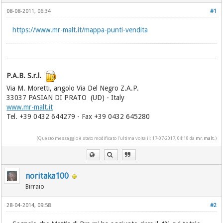
08-08-2011, 06:34
#1
https://www.mr-malt.it/mappa-punti-vendita
P.A.B. S.r.l.
Via M. Moretti, angolo Via Del Negro Z.A.P.
33037 PASIAN DI PRATO (UD) - Italy
www.mr-malt.it
Tel. +39 0432 644279 - Fax +39 0432 645280
(Questo messaggio è stato modificato l'ultima volta il: 17-07-2017, 04:18 da
mr.malt
.)
noritaka100
Birraio
28-04-2014, 09:58
#2