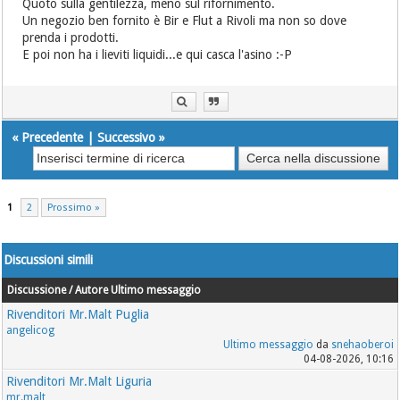
Quoto sulla gentilezza, meno sul rifornimento.
Un negozio ben fornito è Bir e Flut a Rivoli ma non so dove
prenda i prodotti.
E poi non ha i lieviti liquidi...e qui casca l'asino :-P
«
Precedente
|
Successivo
»
1
2
Prossimo »
Discussioni simili
Discussione / Autore
Ultimo messaggio
Rivenditori Mr.Malt Puglia
angelicog
Ultimo messaggio
da
snehaoberoi
04-08-2026, 10:16
Rivenditori Mr.Malt Liguria
mr.malt