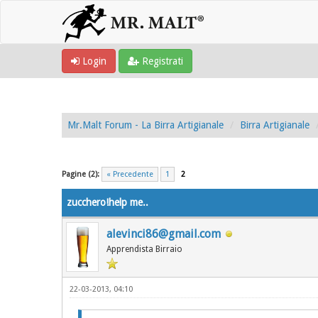
Login
Registrati
Mr.Malt Forum - La Birra Artigianale
Birra Artigianale
1 voto(i) - 4 media
1
2
3
4
5
Pagine (2):
« Precedente
1
2
zucchero!help me..
alevinci86@gmail.com
Apprendista Birraio
22-03-2013, 04:10