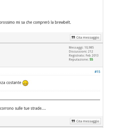
no prossimo mi sa che comprerò la brewbelt.
Cita messaggio
Messaggi: 10,985
Discussioni: 212
Registrato: Feb 2013
Reputazione:
55
#15
anza costante
 corrono sulle tue strade....
Cita messaggio