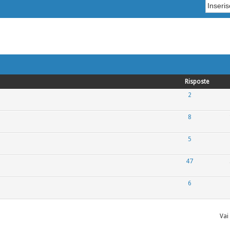
Risposte
2
8
5
47
6
Vai