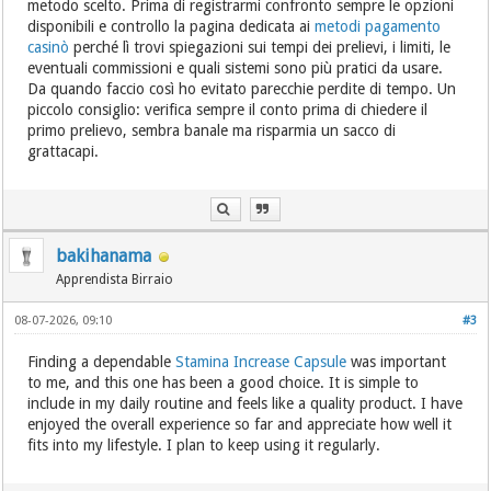
metodo scelto. Prima di registrarmi confronto sempre le opzioni
disponibili e controllo la pagina dedicata ai
metodi pagamento
casinò
perché lì trovi spiegazioni sui tempi dei prelievi, i limiti, le
eventuali commissioni e quali sistemi sono più pratici da usare.
Da quando faccio così ho evitato parecchie perdite di tempo. Un
piccolo consiglio: verifica sempre il conto prima di chiedere il
primo prelievo, sembra banale ma risparmia un sacco di
grattacapi.
bakihanama
Apprendista Birraio
08-07-2026, 09:10
#3
Finding a dependable
Stamina Increase Capsule
was important
to me, and this one has been a good choice. It is simple to
include in my daily routine and feels like a quality product. I have
enjoyed the overall experience so far and appreciate how well it
fits into my lifestyle. I plan to keep using it regularly.