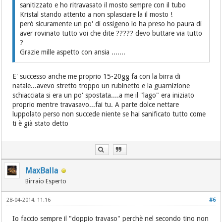
sanitizzato e ho ritravasato il mosto sempre con il tubo
Kristal stando attento a non splasciare la il mosto !
però sicuramente un po' di ossigeno lo ha preso ho paura di
aver rovinato tutto voi che dite ????? devo buttare via tutto
?
Grazie mille aspetto con ansia .......
E' successo anche me proprio 15-20gg fa con la birra di
natale...avevo stretto troppo un rubinetto e la guarnizione
schiacciata si era un po' spostata....a me il "lago" era iniziato
proprio mentre travasavo...fai tu. A parte dolce nettare
luppolato perso non succede niente se hai sanificato tutto come
ti è già stato detto
MaxBalla
Birraio Esperto
28-04-2014, 11:16
#6
Io faccio sempre il "doppio travaso" perchè nel secondo tino non