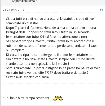
Apprendista Birraio
28-04-2014, 07:12
#1
Ciao a tutti ecco di nuovo a scassarvi le scatole , credo di aver
combinato un disastro .
Dopo 7 giorni di fermentazione della mia prima birra in kit una
Draught della Coopers ho travasato il tutto in un secondo
fermentatore con tubo Kristal facendo attenzione a non
ossigenare troppo il mosto , finito il travaso mi accorgo che il
rubinetti del secondo fermentatore perde sono andato nel caos
più completo,
Di corsa ho ripulito con detergente il primo fermentatore ho
sanitizzato e ho ritravasato il mosto sempre con il tubo Kristal
stando attento a non splasciare la il mosto !
però sicuramente un po' di ossigeno lo ha preso ho paura di aver
rovinato tutto voi che dite ????? devo buttare via tutto ?
Grazie mille aspetto con ansia .......
"Chi beve birra campa cent'anni."