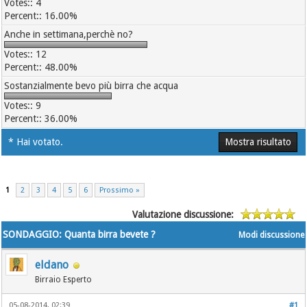
4
16.00%
Anche in settimana,perchè no?
12
48.00%
Sostanzialmente bevo più birra che acqua
9
36.00%
* Hai votato.
Mostra risultato
1
2
3
4
5
6
Prossimo »
Valutazione discussione:
SONDAGGIO: Quanta birra bevete ?
Modi discussione
eldano
Birraio Esperto
05-08-2014, 02:39
#1