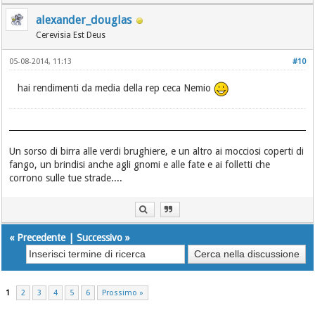
alexander_douglas
Cerevisia Est Deus
05-08-2014, 11:13
#10
hai rendimenti da media della rep ceca Nemio
Un sorso di birra alle verdi brughiere, e un altro ai mocciosi coperti di
fango, un brindisi anche agli gnomi e alle fate e ai folletti che
corrono sulle tue strade....
«
Precedente
|
Successivo
»
1
2
3
4
5
6
Prossimo »