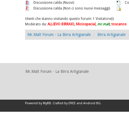
Discussione calda (Nuovi)
Co
Discussione calda (Non ci sono nuovi messaggi)
Utenti che stanno visitando questo forum: 1 Visitatore(i)
Moderato da:
ALLIEVO BIRRAIO
,
Miciospecial
,
mr.malt
,
toscanos
Mr.Malt Forum - La Birra Artigianale
Birra Artigianale
Mr.Malt Forum - La Birra Artigianale
Powered by
MyBB
.
Crafted by EREE
and
Android BG
.