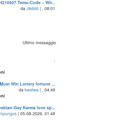
210507 Temu-Code – Wir...
da
Jik666
| , 08:01
Ultimo messaggio
-
oni
i
Must Win Lottery fortune ...
da
kwatwa
| , 04:49
oni
i
sbian-Gay Karma love sp...
mpungos
| 05-08-2026, 01:48