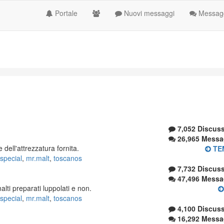
Portale
Nuovi messaggi
Messagg
7,052 Discuss
26,965 Messa
 dell'attrezzatura fornita.
TEM
special
,
mr.malt
,
toscanos
7,732 Discuss
47,496 Messa
alti preparati luppolati e non.
special
,
mr.malt
,
toscanos
4,100 Discuss
16,292 Messa