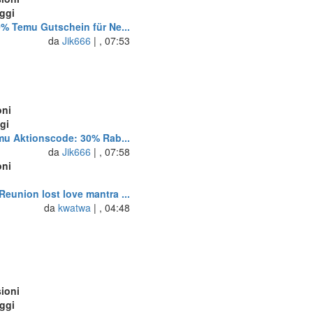
ggi
% Temu Gutschein für Ne...
da
Jik666
| , 07:53
oni
gi
u Aktionscode: 30% Rab...
da
Jik666
| , 07:58
oni
i
Reunion lost love mantra ...
da
kwatwa
| , 04:48
ioni
ggi