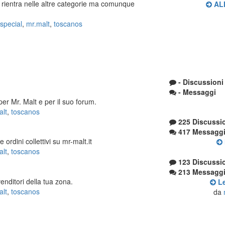
 rientra nelle altre categorie ma comunque
ALH
special
,
mr.malt
,
toscanos
- Discussioni
- Messaggi
er Mr. Malt e per il suo forum.
alt
,
toscanos
225 Discussi
417 Messagg
ordini collettivi su mr-malt.it
alt
,
toscanos
123 Discussi
213 Messagg
enditori della tua zona.
Le
alt
,
toscanos
da