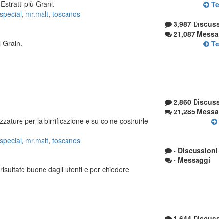
Estratti più Grani.
Te
special
,
mr.malt
,
toscanos
3,987 Discuss
21,087 Messa
l Grain.
Te
2,860 Discuss
21,285 Messa
zzature per la birrificazione e su come costruirle
special
,
mr.malt
,
toscanos
- Discussioni
- Messaggi
risultate buone dagli utenti e per chiedere
1,644 Discuss