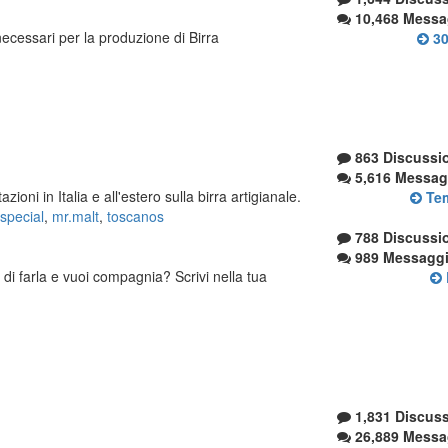
10,468 Messa
necessari per la produzione di Birra
30
863 Discussi
5,616 Messag
oni in Italia e all'estero sulla birra artigianale.
Tem
special
,
mr.malt
,
toscanos
788 Discussi
989 Messagg
 di farla e vuoi compagnia? Scrivi nella tua
1,831 Discuss
26,889 Messa