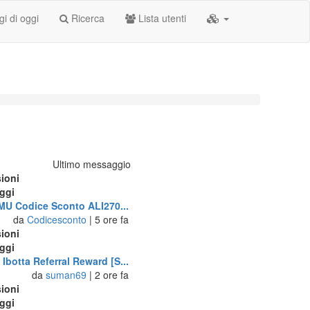
i di oggi
Ricerca
Lista utenti
Ultimo messaggio
ioni
ggi
U Codice Sconto ALI270...
da
Codicesconto
| 5 ore fa
ioni
ggi
Ibotta Referral Reward [S...
da
suman69
| 2 ore fa
ioni
ggi