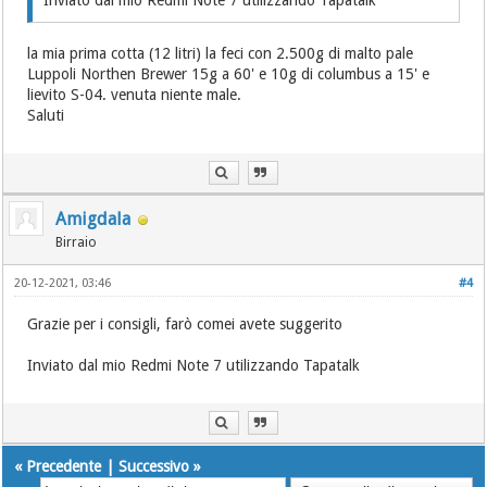
Inviato dal mio Redmi Note 7 utilizzando Tapatalk
la mia prima cotta (12 litri) la feci con 2.500g di malto pale
Luppoli Northen Brewer 15g a 60' e 10g di columbus a 15' e
lievito S-04. venuta niente male.
Saluti
Amigdala
Birraio
20-12-2021, 03:46
#4
Grazie per i consigli, farò comei avete suggerito
Inviato dal mio Redmi Note 7 utilizzando Tapatalk
«
Precedente
|
Successivo
»