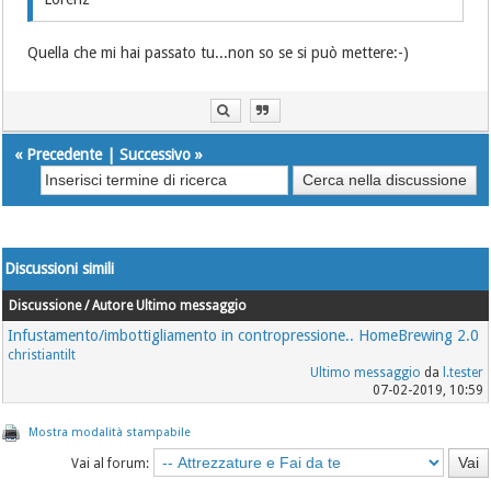
Quella che mi hai passato tu...non so se si può mettere:-)
«
Precedente
|
Successivo
»
Discussioni simili
Discussione / Autore
Ultimo messaggio
Infustamento/imbottigliamento in contropressione.. HomeBrewing 2.0
christiantilt
Ultimo messaggio
da
l.tester
07-02-2019, 10:59
Mostra modalità stampabile
Vai al forum: